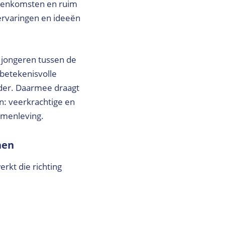
eenkomsten en ruim
ervaringen en ideeën
 jongeren tussen de
 betekenisvolle
nder. Daarmee draagt
n: veerkrachtige en
amenleving.
nen
rkt die richting