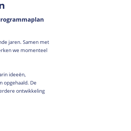
n
 programmaplan
nde jaren. Samen met
werken we momenteel
arin ideeën,
n opgehaald. De
verdere ontwikkeling